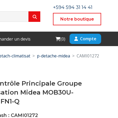
+594 594 31 14 41
Notre boutique
Cart
Compte
ander un devis
(
0
)
etach-climatisat
p-detache-midea
CAMI01272
ntrôle Principale Groupe
ation Midea MOB30U-
HFN1-Q
ash : CAMI01272