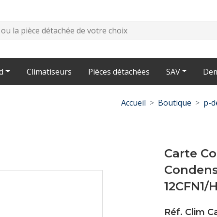
d
Climatiseurs
Pièces détachées
SAV
Dem
Accueil
Boutique
p-d
Carte Co
Condens
12CFN1/
Réf. Clim C