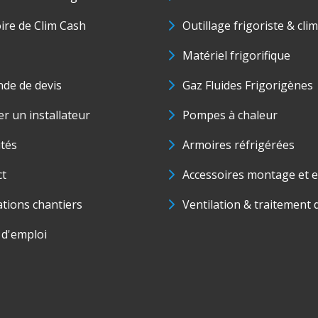
oire de Clim Cash
Outillage frigoriste & cli
Matériel frigorifique
de de devis
Gaz Fluides Frigorigènes
r un installateur
Pompes à chaleur
ités
Armoires réfrigérées
ct
Accessoires montage et e
ations chantiers
Ventilation & traitement d
 d'emploi