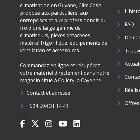
climatisation en Guyane, Clim Cash
L'hist
propose aux particuliers, aux
entreprises et aux professionnels du
FAQ
froid une large gamme de
climatiseurs, pièces détachées,
Deman
matériel frigorifique, équipements de
ventilation et accessoires.
Trouve
Actual
Commandez en ligne et récupérez
votre matériel directement dans notre
Conta
magasin situé à Collery, à Cayenne.
Réalis
Contact et adresse
Offres
+594 594 31 14 41