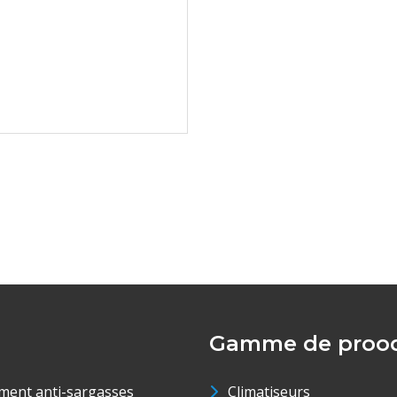
Gamme de prood
ment anti-sargasses
Climatiseurs