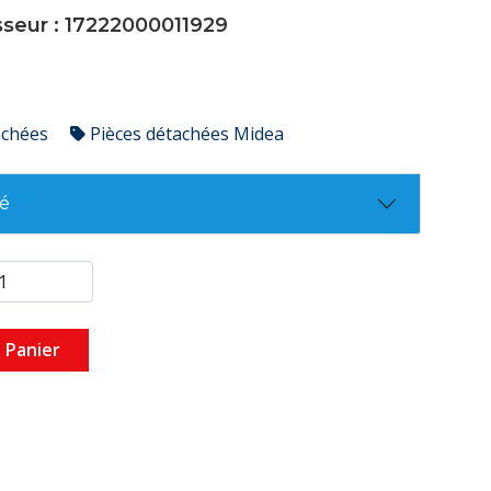
sseur : 17222000011929
achées
Pièces détachées Midea
té
 Panier