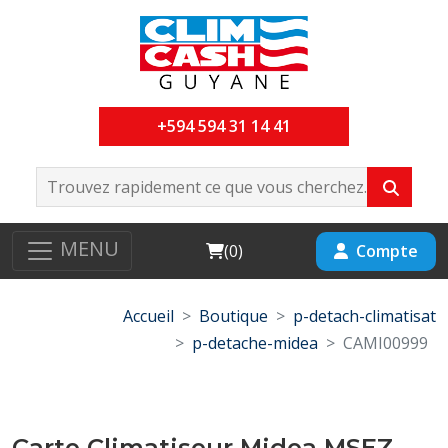
+594 594 31 14 41
MENU
Cart
Compte
(
0
)
Accueil
Boutique
p-detach-climatisat
p-detache-midea
CAMI00999
Carte Climatiseur Midea MSEZ-