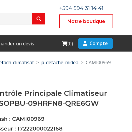
+594 594 31 14 41
Notre boutique
Cart
Compte
ander un devis
(
0
)
etach-climatisat
p-detache-midea
CAMI00969
ntrôle Principale Climatiseur
MSOPBU-09HRFN8-QRE6GW
Cash : CAMI00969
sseur : 17222000022168