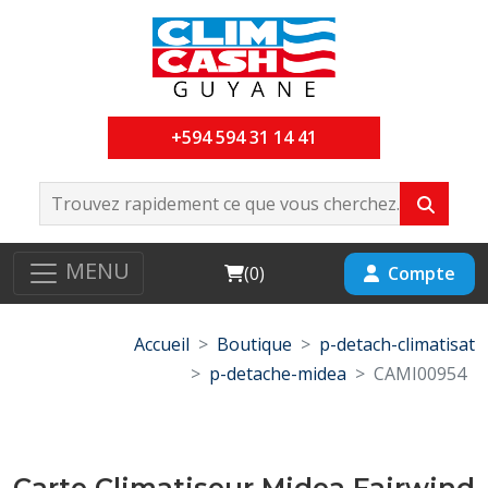
+594 594 31 14 41
MENU
Cart
Compte
(
0
)
Accueil
Boutique
p-detach-climatisat
p-detache-midea
CAMI00954
Carte Climatiseur Midea Fairwind