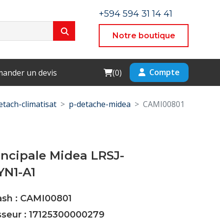
+594 594 31 14 41
Notre boutique
Cart
Compte
ander un devis
(
0
)
etach-climatisat
p-detache-midea
CAMI00801
incipale Midea LRSJ-
YN1-A1
ash : CAMI00801
sseur : 17125300000279