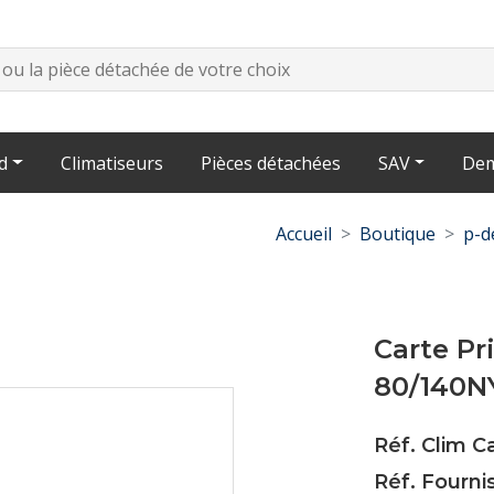
d
Climatiseurs
Pièces détachées
SAV
Dem
Accueil
Boutique
p-d
Carte Pr
80/140N
Réf. Clim C
Réf. Fourni