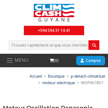
+594 594 31 14 41
MENU
Cart
Compte
(
0
)
Accueil
Boutique
p-detach-climatisat
moteur-electrique
MOPA01857
Moteur Oscillation Panasonic