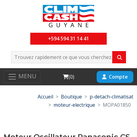
+594 594 31 14 41
MENU
Cart
Compte
(
0
)
Accueil
Boutique
p-detach-climatisat
moteur-electrique
MOPA01850
Moteur Oscillateur Panasonic CS-