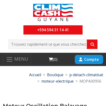
+594 594 31 14 41
MENU
Cart
Compte
(
0
)
Accueil
Boutique
p-detach-climatisat
moteur-electrique
MOPA00956
Moteur Oscillation Balayage