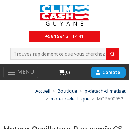
+594 594 31 14 41
MENU
Cart
Compte
(
0
)
Accueil
Boutique
p-detach-climatisat
moteur-electrique
MOPA00952
Moteur Oscillateur Panasonic CS-