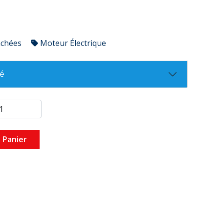
achées
Moteur Électrique
té
 Panier