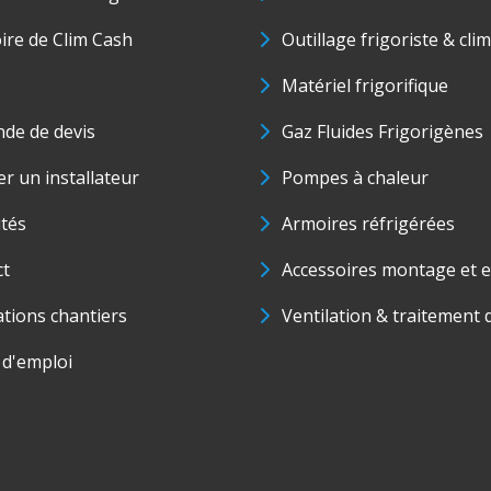
oire de Clim Cash
Outillage frigoriste & cli
Matériel frigorifique
de de devis
Gaz Fluides Frigorigènes
r un installateur
Pompes à chaleur
ités
Armoires réfrigérées
ct
Accessoires montage et e
ations chantiers
Ventilation & traitement d
 d'emploi