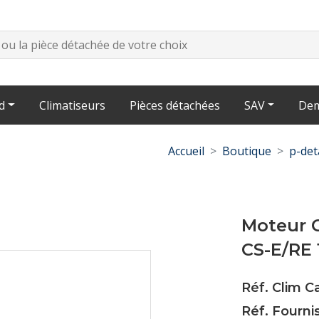
d
Climatiseurs
Pièces détachées
SAV
Dem
Accueil
Boutique
p-det
Moteur C
CS-E/RE
Réf. Clim 
Réf. Fourn