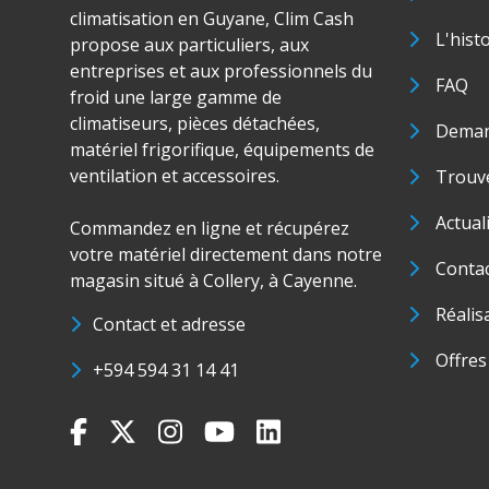
climatisation en Guyane, Clim Cash
L'hist
propose aux particuliers, aux
entreprises et aux professionnels du
FAQ
froid une large gamme de
climatiseurs, pièces détachées,
Deman
matériel frigorifique, équipements de
ventilation et accessoires.
Trouve
Actual
Commandez en ligne et récupérez
votre matériel directement dans notre
Conta
magasin situé à Collery, à Cayenne.
Réalis
Contact et adresse
Offres
+594 594 31 14 41