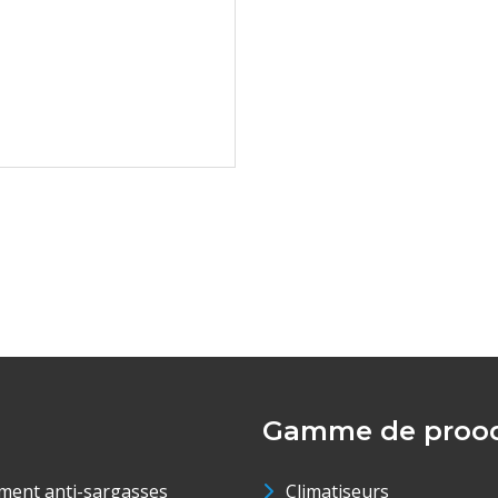
Gamme de prood
ment anti-sargasses
Climatiseurs