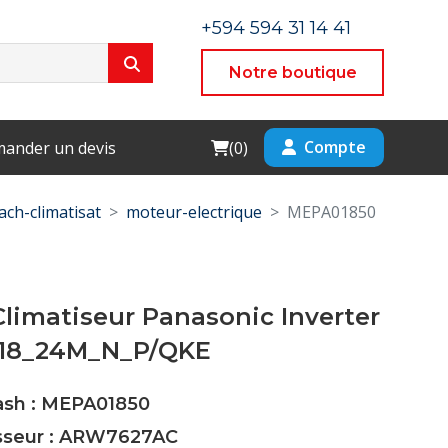
+594 594 31 14 41
Notre boutique
Cart
Compte
ander un devis
(
0
)
ach-climatisat
moteur-electrique
MEPA01850
limatiseur Panasonic Inverter
 18_24M_N_P/QKE
Cash : MEPA01850
isseur : ARW7627AC