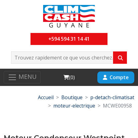
+594 594 31 14 41
MENU
Cart
Compte
(
0
)
Accueil
Boutique
p-detach-climatisat
moteur-electrique
MCWE00958
Moteur Condenseur Westpoint