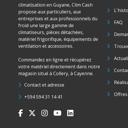
climatisation en Guyane, Clim Cash
L'hist
propose aux particuliers, aux
entreprises et aux professionnels du
FAQ
froid une large gamme de
climatiseurs, pièces détachées,
Deman
matériel frigorifique, équipements de
ventilation et accessoires.
Trouve
Actual
Commandez en ligne et récupérez
votre matériel directement dans notre
Conta
magasin situé à Collery, à Cayenne.
Réalis
Contact et adresse
Offres
+594 594 31 14 41