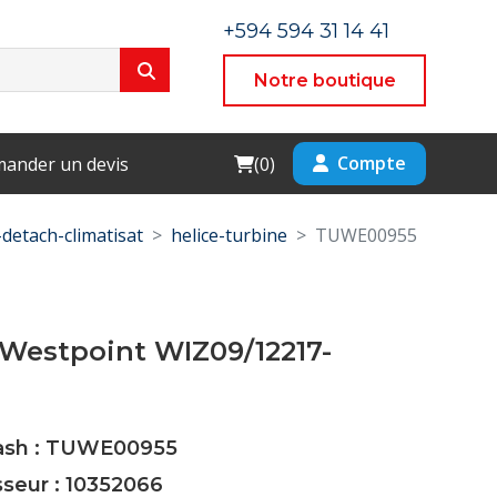
+594 594 31 14 41
Notre boutique
Cart
Compte
ander un devis
(
0
)
-detach-climatisat
helice-turbine
TUWE00955
 Westpoint WIZ09/12217-
Cash : TUWE00955
sseur : 10352066