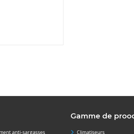
Gamme de prood
ment anti-sargasses
Climatiseurs