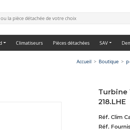
d
Climatiseurs
Pièces détachées
SAV
Dem
Accueil
Boutique
p
Turbine
218.LHE
Réf. Clim 
Réf. Fourni