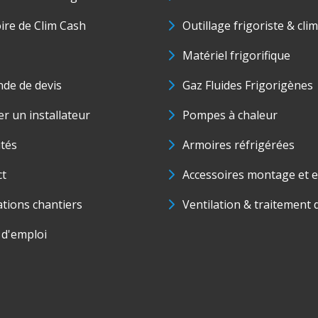
oire de Clim Cash
Outillage frigoriste & cli
Matériel frigorifique
de de devis
Gaz Fluides Frigorigènes
r un installateur
Pompes à chaleur
ités
Armoires réfrigérées
ct
Accessoires montage et e
ations chantiers
Ventilation & traitement d
 d'emploi