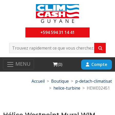
+594 594 31 14 41
MENU
Cart
Compte
(
0
)
Accueil
Boutique
p-detach-climatisat
helice-turbine
HEWE02451
Hélice Westpoint Mural WIM-