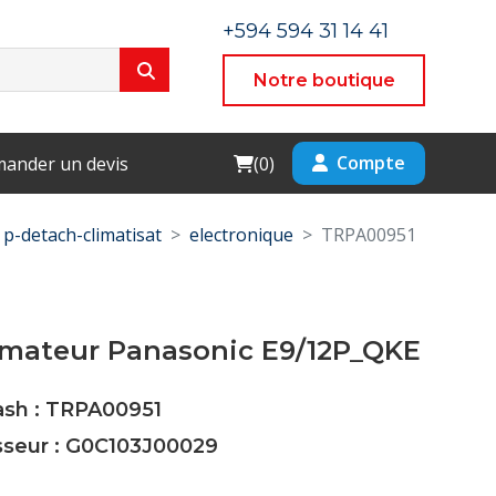
+594 594 31 14 41
Notre boutique
Cart
Compte
ander un devis
(
0
)
p-detach-climatisat
electronique
TRPA00951
rmateur Panasonic E9/12P_QKE
ash : TRPA00951
sseur : G0C103J00029