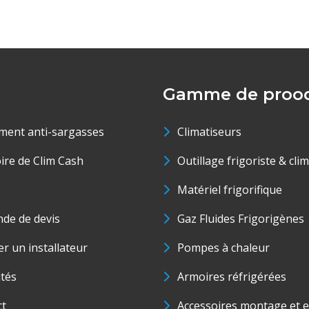
Gamme de prood
ment anti-sargasses
Climatiseurs
oire de Clim Cash
Outillage frigoriste & cli
Matériel frigorifique
de de devis
Gaz Fluides Frigorigènes
r un installateur
Pompes à chaleur
ités
Armoires réfrigérées
ct
Accessoires montage et e