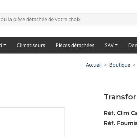
d
Climatiseurs
Pièces détachées
SAV
Dem
Accueil
Boutique
Transfo
Réf. Clim C
Réf. Fourni