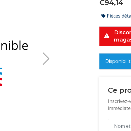
€94,14
Pièces dét
Discon
magas
Disponibili
Ce pro
Inscrivez-
immédiatem