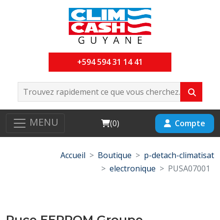
+594 594 31 14 41
MENU
Cart
Compte
(
0
)
Accueil
Boutique
p-detach-climatisat
electronique
PUSA07001
Puce EEPROM Groupe