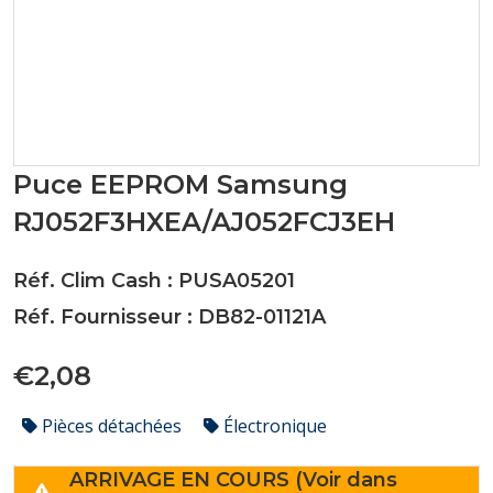
Puce EEPROM Samsung
RJ052F3HXEA/AJ052FCJ3EH
Réf. Clim Cash : PUSA05201
Réf. Fournisseur : DB82-01121A
€2,08
Pièces détachées
Électronique
ARRIVAGE EN COURS (Voir dans