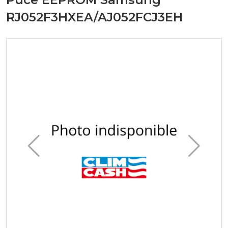
RJ052F3HXEA/AJ052FCJ3EH