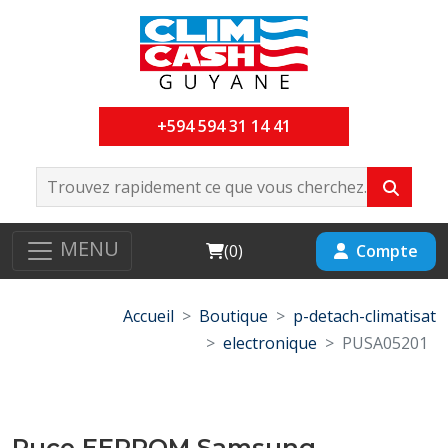
+594 594 31 14 41
MENU
Cart
Compte
(
0
)
Accueil
Boutique
p-detach-climatisat
electronique
PUSA05201
Puce EEPROM Samsung