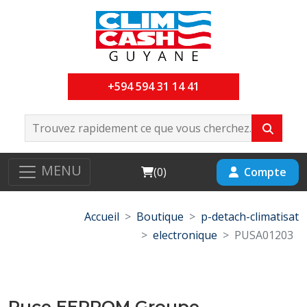
+594 594 31 14 41
MENU
Cart
Compte
(
0
)
Accueil
Boutique
p-detach-climatisat
electronique
PUSA01203
Puce EEPROM Groupe