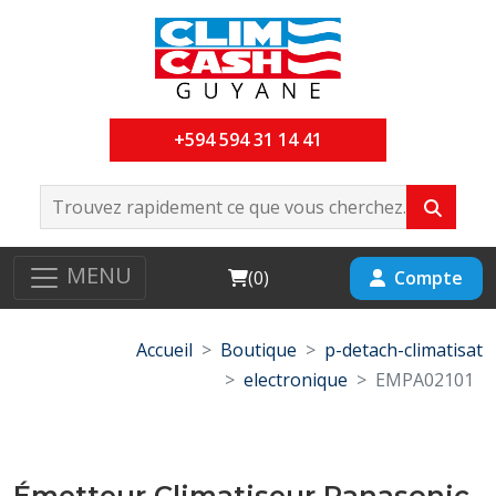
+594 594 31 14 41
MENU
Cart
Compte
(
0
)
Accueil
Boutique
p-detach-climatisat
electronique
EMPA02101
Émetteur Climatiseur Panasonic