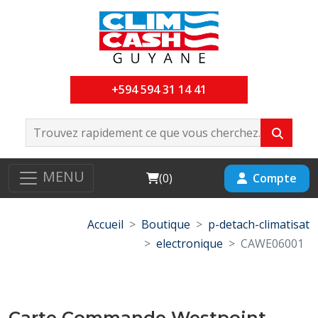
+594 594 31 14 41
MENU
Cart
Compte
(
0
)
Accueil
Boutique
p-detach-climatisat
electronique
CAWE06001
Carte Commande Westpoint