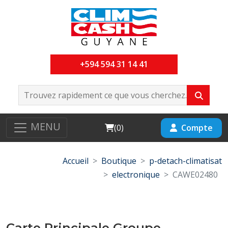
+594 594 31 14 41
MENU
Cart
Compte
(
0
)
Accueil
Boutique
p-detach-climatisat
electronique
CAWE02480
Carte Principale Groupe