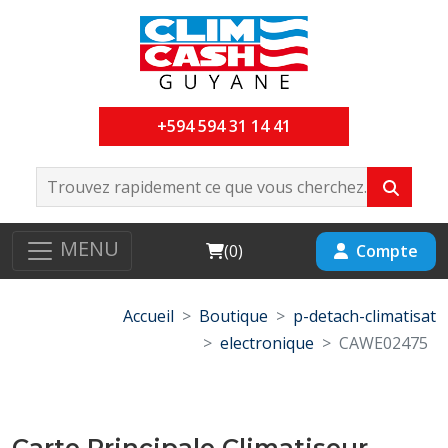
+594 594 31 14 41
MENU
Cart
Compte
(
0
)
Accueil
Boutique
p-detach-climatisat
electronique
CAWE02475
Carte Principale Climatiseur