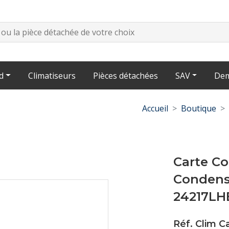
d
Climatiseurs
Pièces détachées
SAV
Dem
Accueil
Boutique
Carte Co
Condens
24217LH
Réf. Clim 