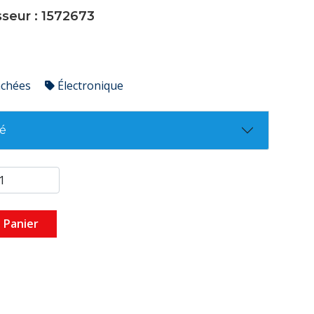
sseur : 1572673
achées
Électronique
té
 Panier