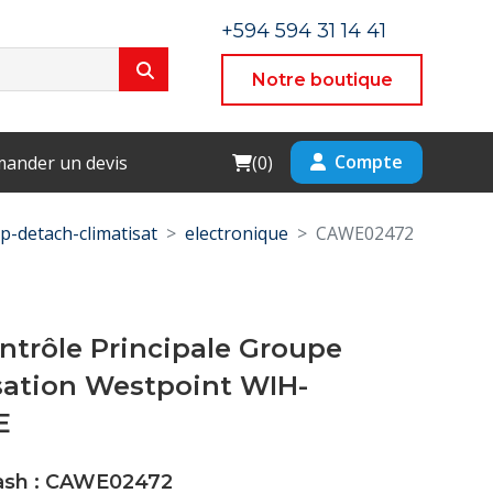
+594 594 31 14 41
Notre boutique
Cart
Compte
ander un devis
(
0
)
p-detach-climatisat
electronique
CAWE02472
ntrôle Principale Groupe
ation Westpoint WIH-
E
Cash : CAWE02472