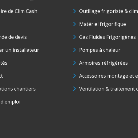
oire de Clim Cash
Outillage frigoriste & cli
Matériel frigorifique
de de devis
Gaz Fluides Frigorigènes
r un installateur
Pompes à chaleur
ités
Armoires réfrigérées
ct
Accessoires montage et e
ations chantiers
Ventilation & traitement d
 d'emploi