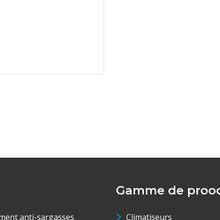
Gamme de prood
ment anti-sargasses
Climatiseurs