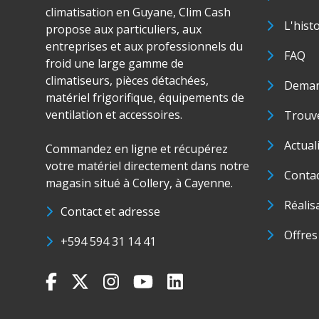
climatisation en Guyane, Clim Cash
L'hist
propose aux particuliers, aux
entreprises et aux professionnels du
FAQ
froid une large gamme de
climatiseurs, pièces détachées,
Deman
matériel frigorifique, équipements de
ventilation et accessoires.
Trouve
Actual
Commandez en ligne et récupérez
votre matériel directement dans notre
Conta
magasin situé à Collery, à Cayenne.
Réalis
Contact et adresse
Offres
+594 594 31 14 41