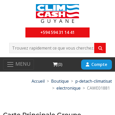
+594 594 31 14 41
MENU
Cart
Compte
(
0
)
Accueil
Boutique
p-detach-climatisat
electronique
CAWE01881
Carte Principale Groupe