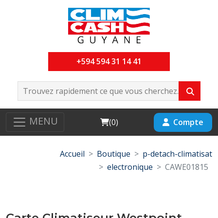
+594 594 31 14 41
MENU
Cart
Compte
(
0
)
Accueil
Boutique
p-detach-climatisat
electronique
CAWE01815
Carte Climatiseur Westpoint