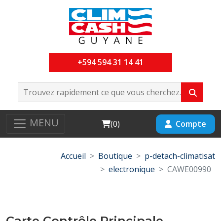
+594 594 31 14 41
MENU
Cart
Compte
(
0
)
Accueil
Boutique
p-detach-climatisat
electronique
CAWE00990
Carte Contrôle Principale