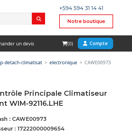
+594 594 31 14 41
Notre boutique
Cart
Compte
ander un devis
(
0
)
p-detach-climatisat
electronique
CAWE00973
ntrôle Principale Climatiseur
nt WIM-92116.LHE
Cash : CAWE00973
isseur : 17222000009654