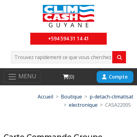
+594 594 31 14 41
MENU
Cart
Compte
(
0
)
Accueil
Boutique
p-detach-climatisat
electronique
CASA22005
Carte Commande Groupe