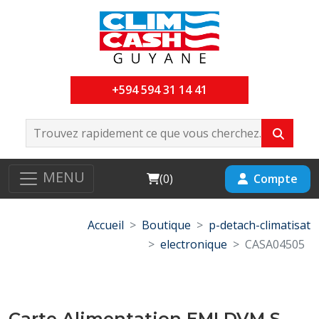
+594 594 31 14 41
MENU
Cart
Compte
(
0
)
Accueil
Boutique
p-detach-climatisat
electronique
CASA04505
Carte Alimentation EMI DVM S