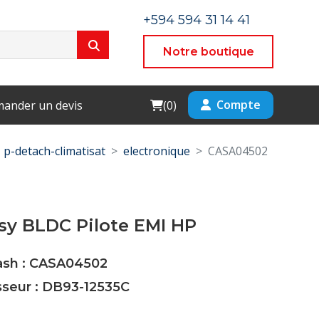
+594 594 31 14 41
Notre boutique
Cart
Compte
ander un devis
(
0
)
p-detach-climatisat
electronique
CASA04502
sy BLDC Pilote EMI HP
Cash : CASA04502
sseur : DB93-12535C