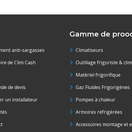
Gamme de prood
ment anti-sargasses
Climatiseurs
oire de Clim Cash
Outillage frigoriste & cli
Matériel frigorifique
de de devis
Gaz Fluides Frigorigènes
r un installateur
Pompes à chaleur
ités
Armoires réfrigérées
ct
Accessoires montage et e