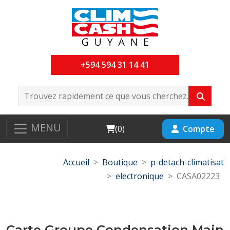
+594 594 31 14 41
MENU
Cart
Compte
(
0
)
Accueil
Boutique
p-detach-climatisat
electronique
CASA02223
Carte Groupe Condensation Main