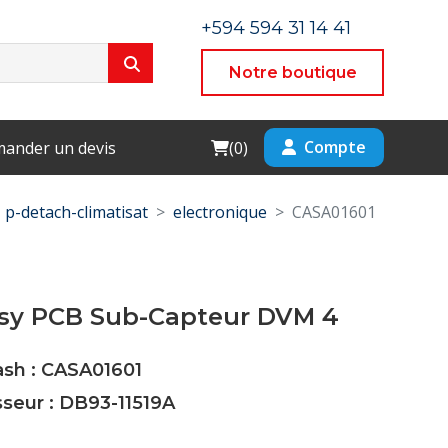
+594 594 31 14 41
Notre boutique
Cart
Compte
ander un devis
(
0
)
p-detach-climatisat
electronique
CASA01601
ssy PCB Sub-Capteur DVM 4
ash : CASA01601
sseur : DB93-11519A