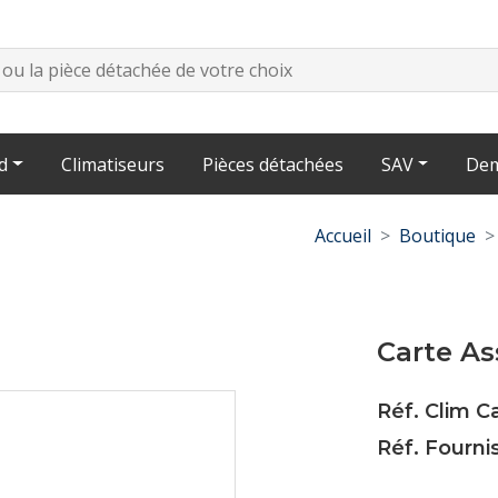
d
Climatiseurs
Pièces détachées
SAV
Dem
Accueil
Boutique
Carte A
Réf. Clim C
Réf. Fourni