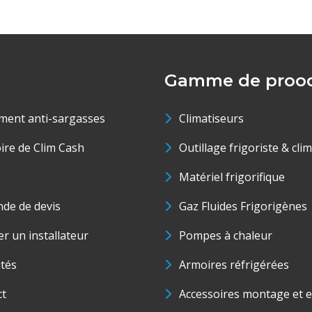
Gamme de prood
ment anti-sargasses
Climatiseurs
oire de Clim Cash
Outillage frigoriste & cli
Matériel frigorifique
de de devis
Gaz Fluides Frigorigènes
r un installateur
Pompes à chaleur
ités
Armoires réfrigérées
ct
Accessoires montage et e