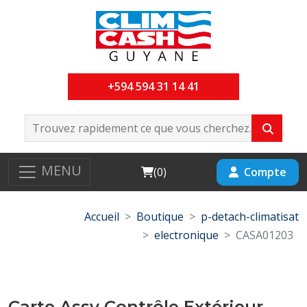
+594 594 31 14 41
MENU
Cart
Compte
(
0
)
Accueil
Boutique
p-detach-climatisat
electronique
CASA01203
Carte Assy Contrôle Extérieur