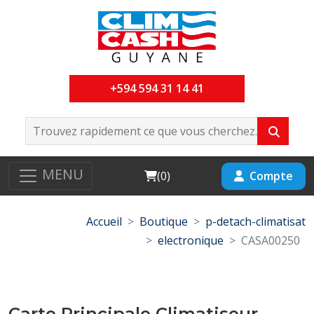
+594 594 31 14 41
MENU
Cart
Compte
(
0
)
Accueil
Boutique
p-detach-climatisat
electronique
CASA00250
Carte Principale Climatiseur