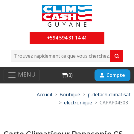
+594 594 31 14 41
MENU
Cart
Compte
(
0
)
Accueil
Boutique
p-detach-climatisat
electronique
CAPAP04303
Carte Climatiseur Panasonic CS-