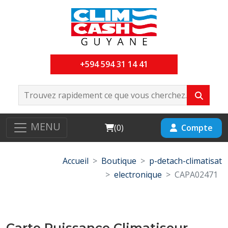
+594 594 31 14 41
MENU
Cart
Compte
(
0
)
Accueil
Boutique
p-detach-climatisat
electronique
CAPA02471
Carte Puissance Climatiseur