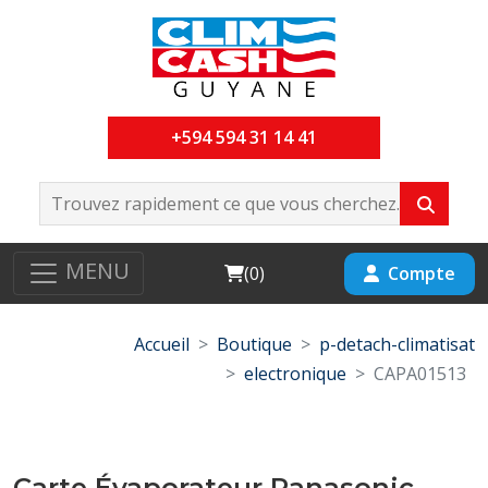
+594 594 31 14 41
MENU
Cart
Compte
(
0
)
Accueil
Boutique
p-detach-climatisat
electronique
CAPA01513
Carte Évaporateur Panasonic