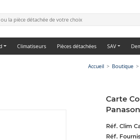
d
Climatiseurs
Pièces détachées
SAV
Dem
Accueil
Boutique
Carte C
Panasoni
Réf. Clim C
Réf. Fourn