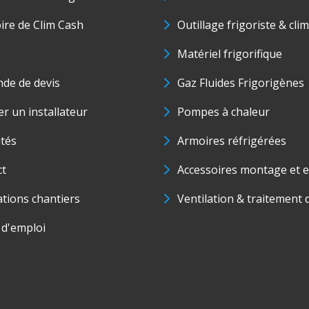
oire de Clim Cash
Outillage frigoriste & cli
Matériel frigorifique
de de devis
Gaz Fluides Frigorigènes
r un installateur
Pompes à chaleur
ités
Armoires réfrigérées
ct
Accessoires montage et e
ations chantiers
Ventilation & traitement d
 d'emploi