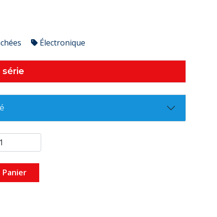
achées
Électronique
 série
té
 Panier