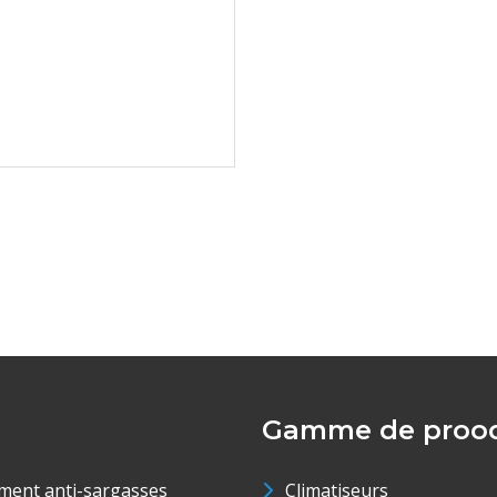
Gamme de prood
ment anti-sargasses
Climatiseurs