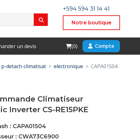
+594 594 31 14 41
Notre boutique
Cart
Compte
ander un devis
(
0
)
p-detach-climatisat
electronique
CAPA01504
ommande Climatiseur
c Inverter CS-RE15PKE
ash : CAPA01504
isseur : CWA73C6900