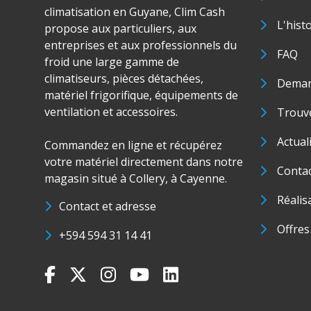
climatisation en Guyane, Clim Cash
L'hist
propose aux particuliers, aux
entreprises et aux professionnels du
FAQ
froid une large gamme de
climatiseurs, pièces détachées,
Deman
matériel frigorifique, équipements de
ventilation et accessoires.
Trouve
Actual
Commandez en ligne et récupérez
votre matériel directement dans notre
Conta
magasin situé à Collery, à Cayenne.
Réalis
Contact et adresse
Offres
+594 594 31 14 41