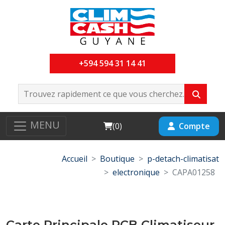
+594 594 31 14 41
MENU
Cart
Compte
(
0
)
Accueil
Boutique
p-detach-climatisat
electronique
CAPA01258
Carte Principale PCB Climatiseur