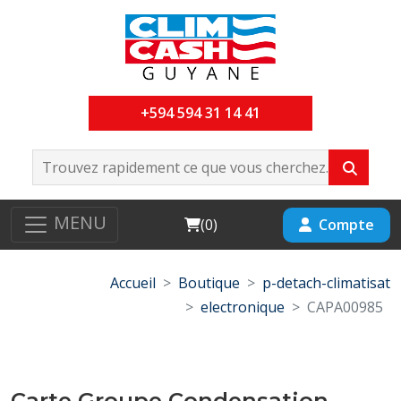
+594 594 31 14 41
MENU
Cart
Compte
(
0
)
Accueil
Boutique
p-detach-climatisat
electronique
CAPA00985
Carte Groupe Condensation