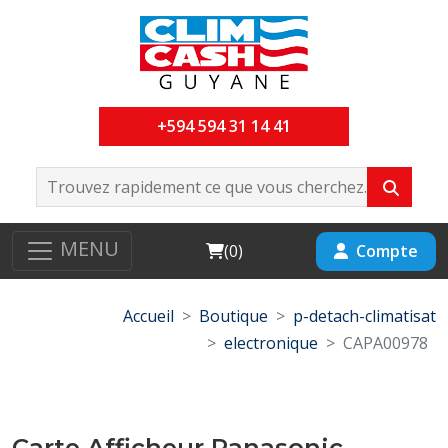
+594 594 31 14 41
MENU
Cart
Compte
(
0
)
Accueil
Boutique
p-detach-climatisat
electronique
CAPA00978
Carte Afficheur Panasonic