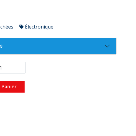
achées
Électronique
té
 Panier