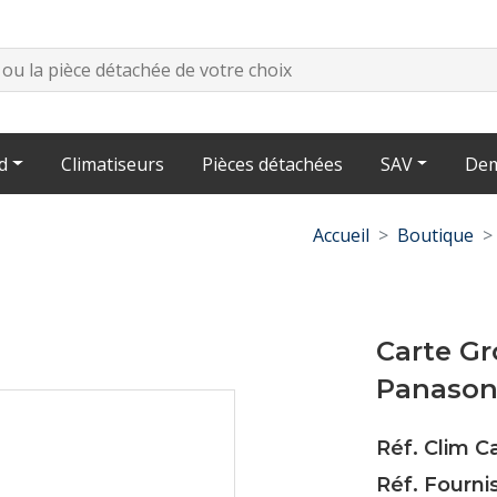
d
Climatiseurs
Pièces détachées
SAV
Dem
Accueil
Boutique
Carte G
Panason
Réf. Clim 
Réf. Fourn