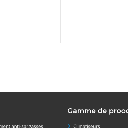
Gamme de prood
ment anti-sargasses
Climatiseurs