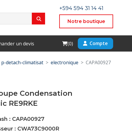
+594 594 31 14 41
Notre boutique
Cart
Compte
ander un devis
(
0
)
p-detach-climatisat
electronique
CAPA00927
roupe Condensation
ic RE9RKE
Cash : CAPA00927
isseur : CWA73C9000R