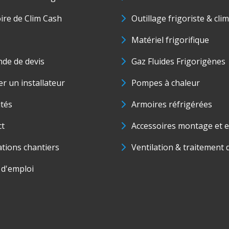
oire de Clim Cash
Outillage frigoriste & cli
Matériel frigorifique
de de devis
Gaz Fluides Frigorigènes
r un installateur
Pompes à chaleur
ités
Armoires réfrigérées
ct
Accessoires montage et e
ations chantiers
Ventilation & traitement d
 d'emploi