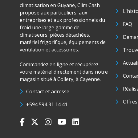
climatisation en Guyane, Clim Cash
L'hist
propose aux particuliers, aux
entreprises et aux professionnels du
FAQ
froid une large gamme de
climatiseurs, pièces détachées,
Deman
matériel frigorifique, équipements de
ventilation et accessoires.
Trouve
Actual
Commandez en ligne et récupérez
votre matériel directement dans notre
Conta
magasin situé à Collery, à Cayenne.
Réalis
Contact et adresse
Offres
+594 594 31 14 41