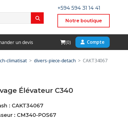
+594 594 31 14 41
Notre boutique
Cart
Compte
ander un devis
(
0
)
ch-climatisat
divers-piece-detach
CAKT34067
vage Élévateur C340
Cash : CAKT34067
isseur : CM340-POS67