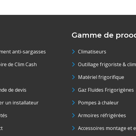
Gamme de prood
ment anti-sargasses
Climatiseurs
oire de Clim Cash
Outillage frigoriste & cli
Matériel frigorifique
de de devis
Gaz Fluides Frigorigènes
r un installateur
Pompes à chaleur
ités
Armoires réfrigérées
ct
Accessoires montage et e