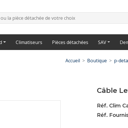
d
Climatiseurs
Pièces détachées
SAV
Dem
Accueil
Boutique
p-deta
Câble Le
Réf. Clim 
Réf. Fourn