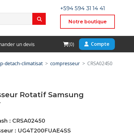
+594 594 31 14 41
Notre boutique
Cart
Compte
ander un devis
(
0
)
p-detach-climatisat
compresseur
CRSA02450
seur Rotatif Samsung
F
Cash : CRSA02450
isseur : UG4T200FUAE4SS