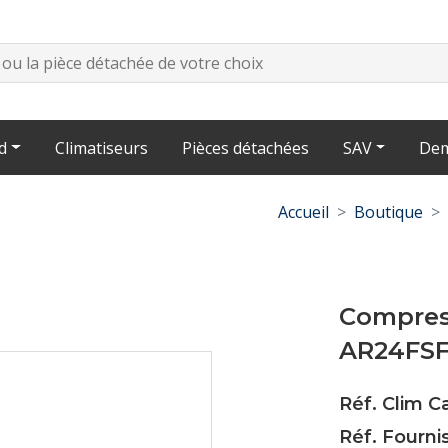
d
Climatiseurs
Pièces détachées
SAV
Dem
Accueil
Boutique
Compres
AR24FS
Réf. Clim 
Réf. Fourn