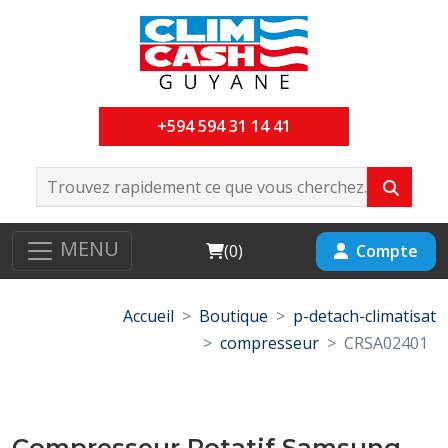
+594 594 31 14 41
MENU
Cart
Compte
(
0
)
Accueil
Boutique
p-detach-climatisat
compresseur
CRSA02401
Compresseur Rotatif Samsung