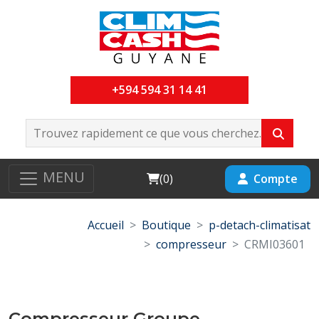
+594 594 31 14 41
MENU
Cart
Compte
(
0
)
Accueil
Boutique
p-detach-climatisat
compresseur
CRMI03601
Compresseur Groupe