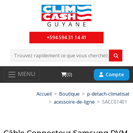
+594 594 31 14 41
MENU
Cart
Compte
(
0
)
Accueil
Boutique
p-detach-climatisat
acessoire-de-ligne
SACC01401
Câble Connecteur Samsung DVM