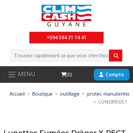
+594 594 31 14 41
MENU
Cart
Compte
(
0
)
Accueil
Boutique
outillage
protec-manutentio
LUNE895051
Lunettes Fumées Dräger X-PECT