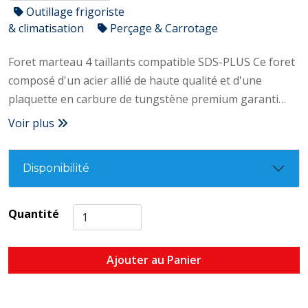
Outillage frigoriste
& climatisation
Perçage & Carrotage
Foret marteau 4 taillants compatible SDS-PLUS Ce foret
composé d'un acier allié de haute qualité et d'une
plaquette en carbure de tungstène premium garanti
performance et robustesse même dans les bétons les
Voir plus
plus dures. – 4 taillants – 4 goujures – 1 pointe de
centrage – Listel fin – Angle de plaquette à 150° – Acier
Disponibilité
allié de haute qualité – Plaquette carbure tungstène
premium – Hélice roulée – Plus rapide – Grande durée
de vie – Partie centrale du corps plus épaisse pour
Quantité
moins d’usure – Meilleure extraction des poussières –
Meilleure résistance à la torsion – Restitue 100% de la
Ajouter au Panier
frappe du marteau perforateur – Effet brise béton