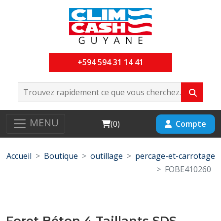
+594 594 31 14 41
MENU
Cart
Compte
(
0
)
Accueil
Boutique
outillage
percage-et-carrotage
FOBE410260
Foret Béton 4 Taillants SDS