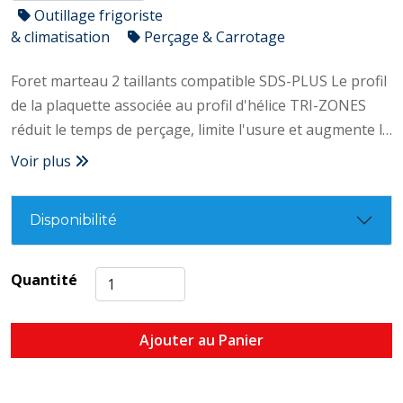
Outillage frigoriste
& climatisation
Perçage & Carrotage
Foret marteau 2 taillants compatible SDS-PLUS Le profil
de la plaquette associée au profil d'hélice TRI-ZONES
réduit le temps de perçage, limite l'usure et augmente la
durée de vie du foret. – Plaquette brise béton – Pointe
Voir plus
de centrage en”Z” – Hélice à pas variable tri-zones –
Précision lors du démarrage du trou – Trou
Disponibilité
parfaitement rond et calibré – Evacuation rapide des
poussières – Résistance et grande durée de vie
Quantité
Ajouter au Panier