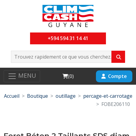
+594 594 31 14 41
MENU
Cart
Compte
(
0
)
Accueil
Boutique
outillage
percage-et-carrotage
FOBE206110
Foret Béton 2 Taillants SDS diam-