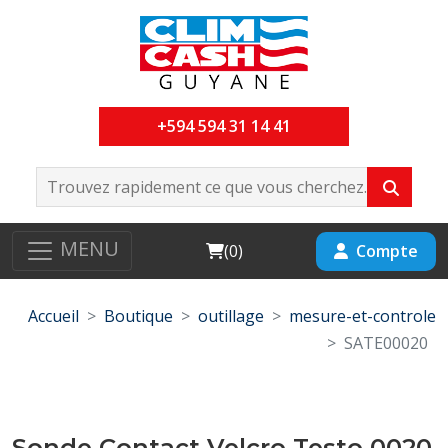
+594 594 31 14 41
MENU
Cart
Compte
(
0
)
Accueil
Boutique
outillage
mesure-et-controle
SATE00020
Sonde Contact Velcro Testo 0020